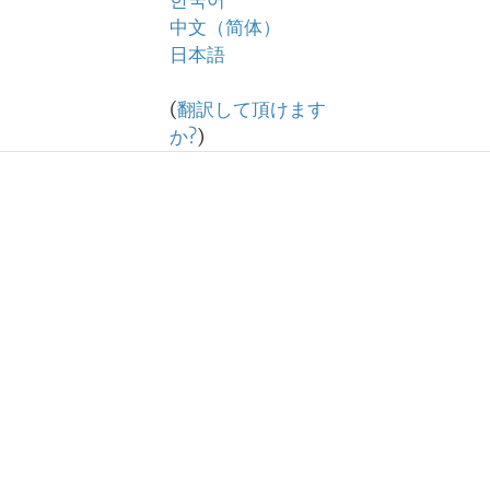
한국어
中文（简体）
日本語
(
翻訳して頂けます
か?
)