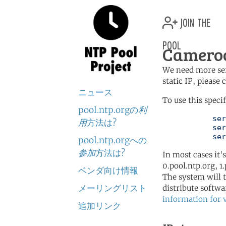
join the
pool
Cameroo
We need more serv
static IP, please
ニュース
To use this speci
pool.ntp.orgの
利
	   server 2.cm.pool.ntp.org

用
方法は?
	   server 1.africa.pool.ntp.org

	   se
pool.ntp.orgへの
参加
方法は?
In most cases it'
0.pool.ntp.org, 1
ベンダ向け情報
The system will t
メーリングリスト
distribute softwa
information for 
追加リンク