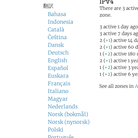
IPv4
翻訳
There are 3 active
Bahasa
zone.
Indonesia
3 active 1 day ago
Català
3 active 7 days a
Čeština
2 (
+1
) active 14 
Dansk
2 (
+1
) active 60 
Deutsch
1 (
+2
) active 180
English
2 (
+1
) active 1 ye
1 (
+2
) active 3 ye
Español
1 (
+2
) active 6 y
Euskara
Français
See all zones in
A
Italiano
Magyar
Nederlands
Norsk (bokmål)
Norsk (nynorsk)
Polski
Português