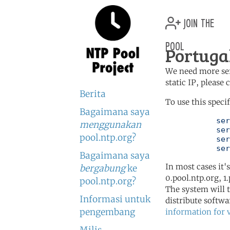
join the
pool
Portugal
We need more serv
static IP, please
Berita
To use this speci
Bagaimana saya
	   server 0.pt.pool.ntp.org

menggunakan
	   server 1.pt.pool.ntp.org

pool.ntp.org?
	   server 2.pt.pool.ntp.org

	   se
Bagaimana saya
In most cases it'
bergabung
ke
0.pool.ntp.org, 1
pool.ntp.org?
The system will t
Informasi untuk
distribute softwa
pengembang
information for 