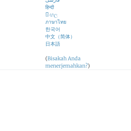
فارسی
हिन्दी
සිංහල
ภาษาไทย
한국어
中文（简体）
日本語
(
Bisakah Anda
menerjemahkan?
)