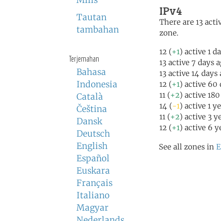
Milis
IPv4
Tautan
There are 13 activ
tambahan
zone.
12 (
+1
) active 1 d
Terjemahan
13 active 7 days 
Bahasa
13 active 14 days
Indonesia
12 (
+1
) active 60
11 (
+2
) active 18
Català
14 (
-1
) active 1 y
Čeština
11 (
+2
) active 3 y
Dansk
12 (
+1
) active 6 y
Deutsch
English
See all zones in
E
Español
Euskara
Français
Italiano
Magyar
Nederlands