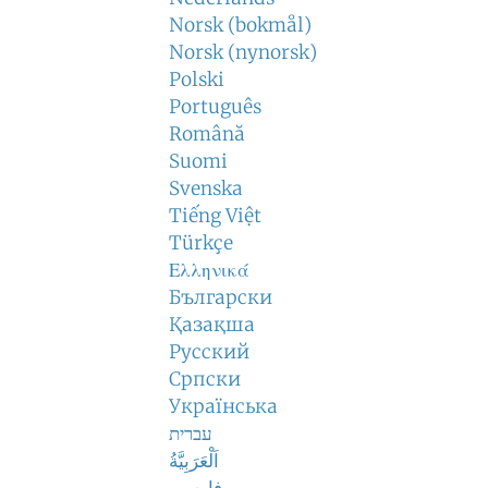
Norsk (bokmål)
Norsk (nynorsk)
Polski
Português
Română
Suomi
Svenska
Tiếng Việt
Türkçe
Ελληνικά
Български
Қазақша
Русский
Српски
Українська
עברית
اَلْعَرَبِيَّةُ