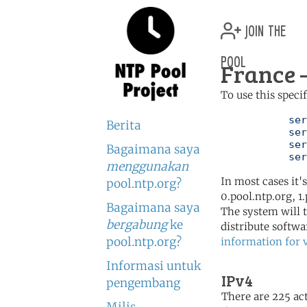
join the
pool
France —
To use this speci
	   server 0.fr.pool.ntp.org

Berita
	   server 1.fr.pool.ntp.org

	   server 2.fr.pool.ntp.org

Bagaimana saya
	   se
menggunakan
In most cases it'
pool.ntp.org?
0.pool.ntp.org, 1
Bagaimana saya
The system will t
bergabung
ke
distribute softwa
pool.ntp.org?
information for 
Informasi untuk
IPv4
pengembang
There are 225 act