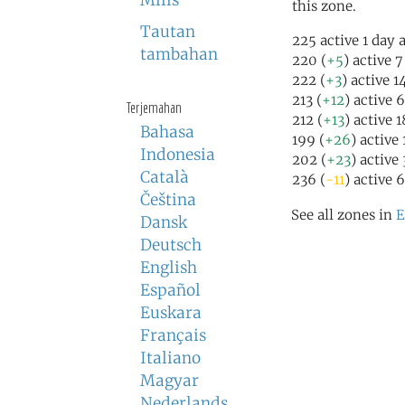
Milis
this zone.
Tautan
225 active 1 day 
tambahan
220 (
+5
) active 
222 (
+3
) active 1
213 (
+12
) active 
Terjemahan
212 (
+13
) active 
Bahasa
199 (
+26
) active
Indonesia
202 (
+23
) active
Català
236 (
-11
) active 
Čeština
See all zones in
E
Dansk
Deutsch
English
Español
Euskara
Français
Italiano
Magyar
Nederlands