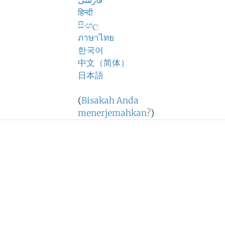
فارسی
हिन्दी
සිංහල
ภาษาไทย
한국어
中文（简体）
日本語
(
Bisakah Anda
menerjemahkan?
)