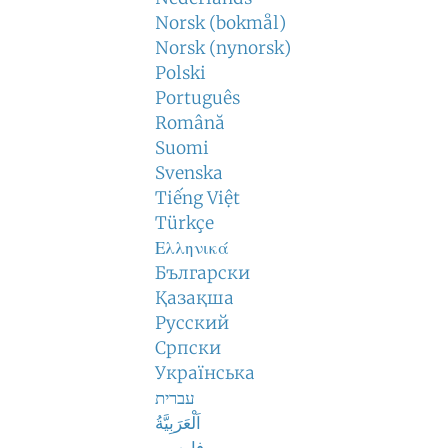
Norsk (bokmål)
Norsk (nynorsk)
Polski
Português
Română
Suomi
Svenska
Tiếng Việt
Türkçe
Ελληνικά
Български
Қазақша
Русский
Српски
Українська
עברית
اَلْعَرَبِيَّةُ