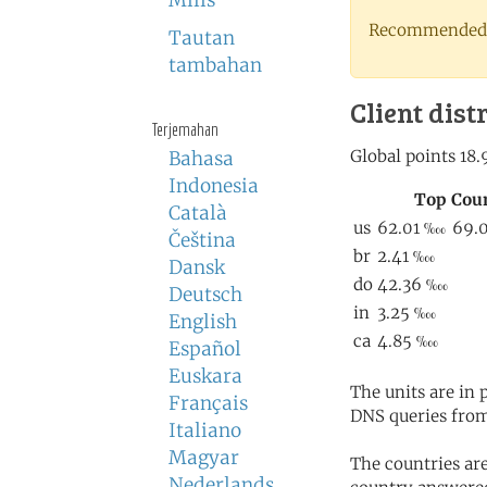
Milis
Recommended 
Tautan
tambahan
Client dist
Terjemahan
Bahasa
Indonesia
Català
Čeština
Dansk
Deutsch
English
Español
Euskara
The units are in
Français
DNS queries from
Italiano
Magyar
The countries ar
Nederlands