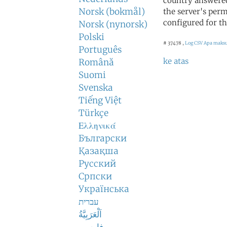
country answered
Norsk (bokmål)
the server's perm
configured for th
Norsk (nynorsk)
Polski
# 37478 ,
Log CSV
Apa maksud
Português
ke atas
Română
Suomi
Svenska
Tiếng Việt
Türkçe
Ελληνικά
Български
Қазақша
Русский
Српски
Українська
עברית
اَلْعَرَبِيَّةُ