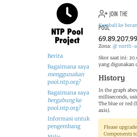
join the
pool
Kembali ke bera
69.89.207.9
Zona:
@
north-a
Berita
Skor saat ini: 20
yang digunakan 
Bagaimana saya
menggunakan
History
pool.ntp.org?
In the graph abov
Bagaimana saya
milliseconds, usin
bergabung
ke
The blue or red (
pool.ntp.org?
axis).
Informasi untuk
pengembang
Please upgrade
Components to 