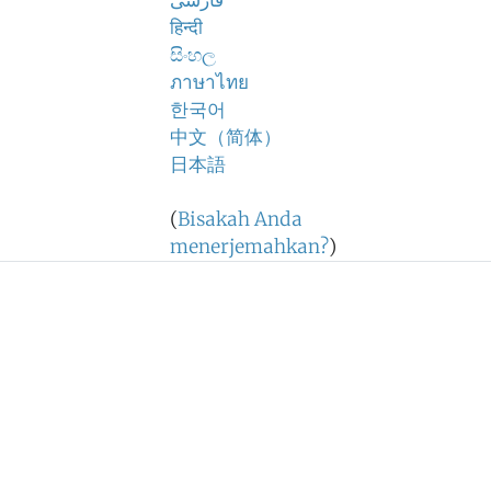
فارسی
हिन्दी
සිංහල
ภาษาไทย
한국어
中文（简体）
日本語
(
Bisakah Anda
menerjemahkan?
)