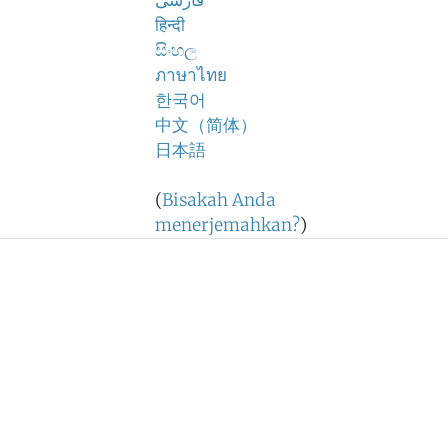
فارسی
हिन्दी
සිංහල
ภาษาไทย
한국어
中文（简体）
日本語
(
Bisakah Anda
menerjemahkan?
)