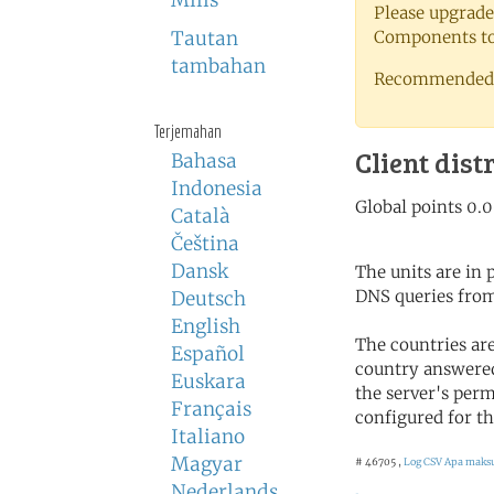
Milis
Please upgrade
Tautan
Components to 
tambahan
Recommended 
Terjemahan
Client dist
Bahasa
Indonesia
Català
Čeština
Dansk
The units are in
DNS queries from
Deutsch
English
The countries ar
Español
country answered
Euskara
the server's perm
Français
configured for th
Italiano
Magyar
# 46705 ,
Log CSV
Apa maksud
Nederlands