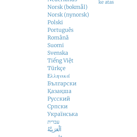
ke atas
Norsk (bokmål)
Norsk (nynorsk)
Polski
Português
Română
Suomi
Svenska
Tiếng Việt
Türkçe
Ελληνικά
Български
Қазақша
Русский
Српски
Українська
עברית
اَلْعَرَبِيَّةُ