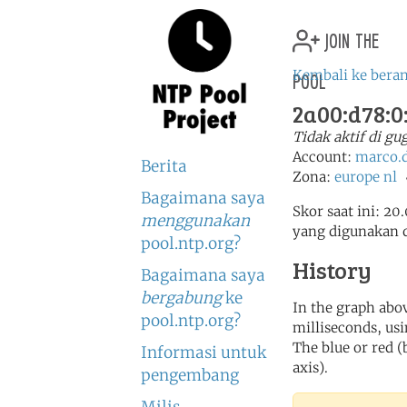
join the
pool
Kembali ke bera
2a00:d78:0:
Tidak aktif di g
Account:
marco.
Berita
Zona:
europe
nl
Bagaimana saya
Skor saat ini: 20
menggunakan
yang digunakan 
pool.ntp.org?
History
Bagaimana saya
bergabung
ke
In the graph abov
pool.ntp.org?
milliseconds, usin
The blue or red (
Informasi untuk
axis).
pengembang