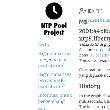
join the
pool
Kembali ke bera
2001:44b8:2
ntp5.liber
Tidak aktif di g
Berita
Account:
ntppool
Bagaimana saya
Zona:
au
oceania
menggunakan
This server was
s
pool.ntp.org?
Skor saat ini: -7
Bagaimana saya
yang digunakan 
bergabung
ke
History
pool.ntp.org?
Informasi untuk
In the graph abov
pengembang
milliseconds, usin
The blue or red (