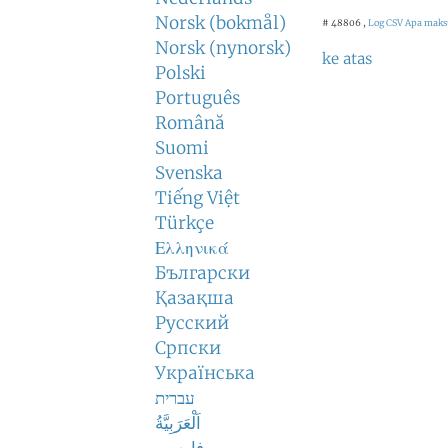
Norsk (bokmål)
# 48806 ,
Log CSV
Apa maksu
Norsk (nynorsk)
ke atas
Polski
Português
Română
Suomi
Svenska
Tiếng Việt
Türkçe
Ελληνικά
Български
Қазақша
Русский
Српски
Українська
עברית
اَلْعَرَبِيَّةُ