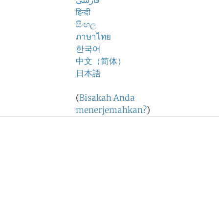
فارسی
हिन्दी
සිංහල
ภาษาไทย
한국어
中文（简体）
日本語
(
Bisakah Anda
menerjemahkan?
)