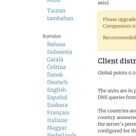
Milis
axis).
Tautan
tambahan
Please upgrade
Components to 
Terjemahan
Recommended 
Bahasa
Indonesia
Client dist
Català
Čeština
Dansk
Deutsch
English
The units are in
Español
DNS queries from
Euskara
The countries ar
Français
country answered
Italiano
the server's perm
Magyar
configured for th
Nederlands