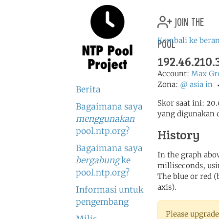
join the
pool
Kembali ke bera
192.46.210
Account:
Max Gr
Zona:
@
asia
in
Berita
Skor saat ini: 20
Bagaimana saya
yang digunakan 
menggunakan
pool.ntp.org?
History
Bagaimana saya
In the graph abov
bergabung
ke
milliseconds, usin
pool.ntp.org?
The blue or red (
axis).
Informasi untuk
pengembang
Please upgrade