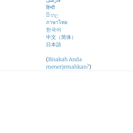
فارسی
हिन्दी
සිංහල
ภาษาไทย
한국어
中文（简体）
日本語
(
Bisakah Anda
menerjemahkan?
)