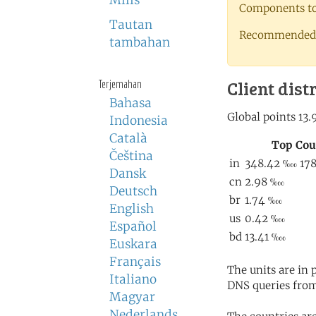
Milis
Components to 
Tautan
Recommended 
tambahan
Client dist
Terjemahan
Bahasa
Indonesia
Català
Čeština
Dansk
Deutsch
English
Español
Euskara
Français
The units are in
Italiano
DNS queries from
Magyar
Nederlands