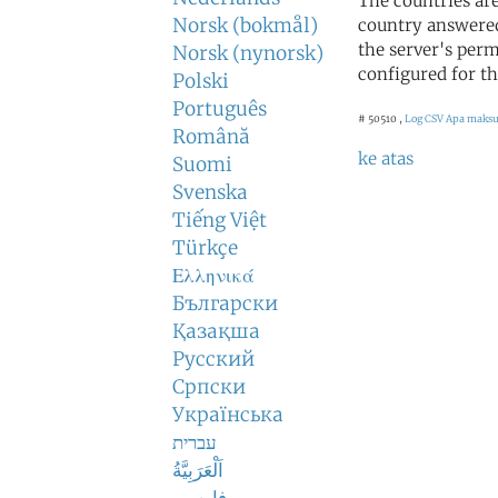
The countries ar
Norsk (bokmål)
country answered
the server's perm
Norsk (nynorsk)
configured for th
Polski
Português
# 50510 ,
Log CSV
Apa maksud
Română
ke atas
Suomi
Svenska
Tiếng Việt
Türkçe
Ελληνικά
Български
Қазақша
Русский
Српски
Українська
עברית
اَلْعَرَبِيَّةُ