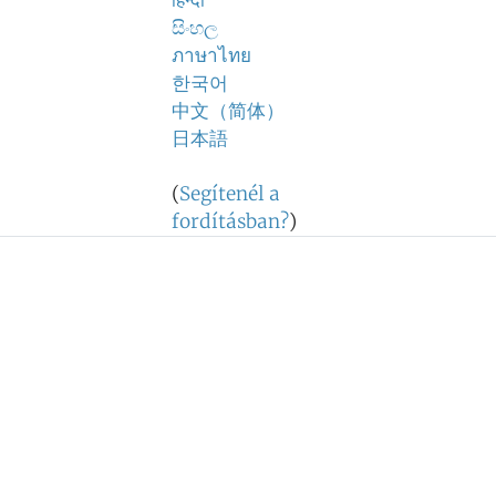
हिन्दी
සිංහල
ภาษาไทย
한국어
中文（简体）
日本語
(
Segítenél a
fordításban?
)