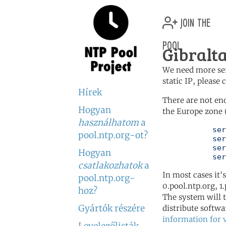
join the
pool
Gibralta
We need more serv
static IP, please
Hírek
There are not en
Hogyan
the Europe zone 
használhatom
a
	   server 0.europe.pool.ntp.org

pool.ntp.org-ot?
	   server 1.europe.pool.ntp.org

	   server 2.europe.pool.ntp.org

Hogyan
	   se
csatlakozhatok
a
In most cases it'
pool.ntp.org-
0.pool.ntp.org, 1
hoz?
The system will t
Gyártók részére
distribute softwa
information for 