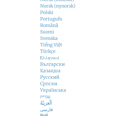
Norsk (nynorsk)
Polski
Português
Română
Suomi
Svenska
Tiếng Việt
Türkçe
Ελληνικά
Български
Қазақша
Русский
Српски
Українська
עברית
اَلْعَرَبِيَّةُ
فارسی