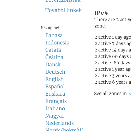
Levelezőlisták
További linkek
IPv4
There are 2 activ
zone.
Más nyelveken
Bahasa
2 active 1 day ag
Indonesia
2 active 7 days a
Català
2 active 14 days 
2 active 60 days 
Čeština
2 active 180 days
Dansk
2 active 1 year a
Deutsch
2 active 3 years 
English
2 active 6 years 
Español
Euskara
See all zones in
E
Français
Italiano
Magyar
Nederlands
Norsk (bokmål)