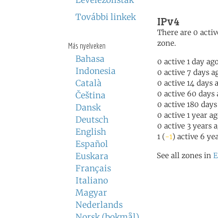
Levelezőlisták
További linkek
IPv4
There are 0 activ
zone.
Más nyelveken
Bahasa
0 active 1 day ag
Indonesia
0 active 7 days a
Català
0 active 14 days 
0 active 60 days
Čeština
0 active 180 days
Dansk
0 active 1 year a
Deutsch
0 active 3 years 
English
1 (
-1
) active 6 ye
Español
Euskara
See all zones in
E
Français
Italiano
Magyar
Nederlands
Norsk (bokmål)