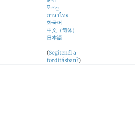
हिन्दी
සිංහල
ภาษาไทย
한국어
中文（简体）
日本語
(
Segítenél a
fordításban?
)