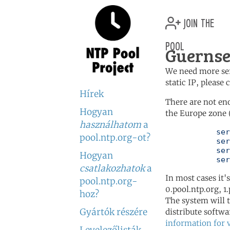
join the
pool
Guernse
We need more serv
static IP, please
Hírek
There are not en
Hogyan
the Europe zone 
használhatom
a
	   server 0.europe.pool.ntp.org

pool.ntp.org-ot?
	   server 1.europe.pool.ntp.org

	   server 2.europe.pool.ntp.org

Hogyan
	   se
csatlakozhatok
a
In most cases it'
pool.ntp.org-
0.pool.ntp.org, 1
hoz?
The system will t
Gyártók részére
distribute softwa
information for 