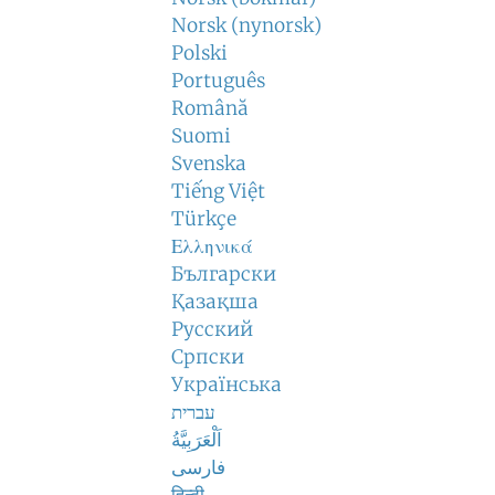
Norsk (nynorsk)
Polski
Português
Română
Suomi
Svenska
Tiếng Việt
Türkçe
Ελληνικά
Български
Қазақша
Русский
Српски
Українська
עברית
اَلْعَرَبِيَّةُ
فارسی