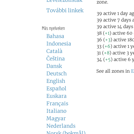
Levelezőlisták
zone.
További linkek
39 active 1 day a
39 active 7 days 
39 active 14 days
Más nyelveken
38 (
+1
) active 60
Bahasa
36 (
+3
) active 18
Indonesia
33 (
+6
) active 1 
Català
31 (
+8
) active 3 
Čeština
34 (
+5
) active 6 
Dansk
See all zones in
E
Deutsch
English
Español
Euskara
Français
Italiano
Magyar
Nederlands
Norsk (bokmål)