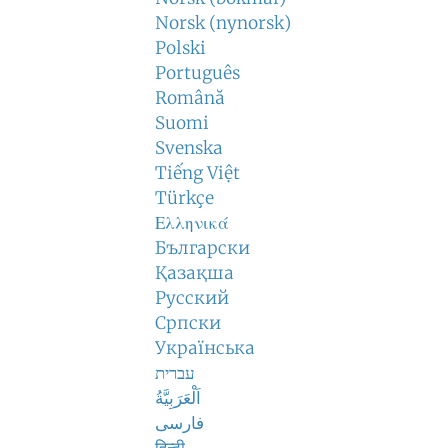
Norsk (nynorsk)
Polski
Português
Română
Suomi
Svenska
Tiếng Việt
Türkçe
Ελληνικά
Български
Қазақша
Русский
Српски
Українська
עברית
اَلْعَرَبِيَّةُ
فارسی