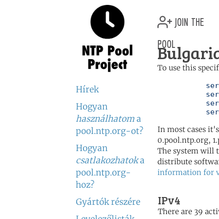
join the
pool
Bulgari
To use this speci
	   server 0.bg.pool.ntp.org

Hírek
	   server 1.bg.pool.ntp.org

	   server 2.bg.pool.ntp.org

Hogyan
	   se
használhatom
a
In most cases it'
pool.ntp.org-ot?
0.pool.ntp.org, 1
Hogyan
The system will t
csatlakozhatok
a
distribute softwa
pool.ntp.org-
information for 
hoz?
IPv4
Gyártók részére
There are 39 acti