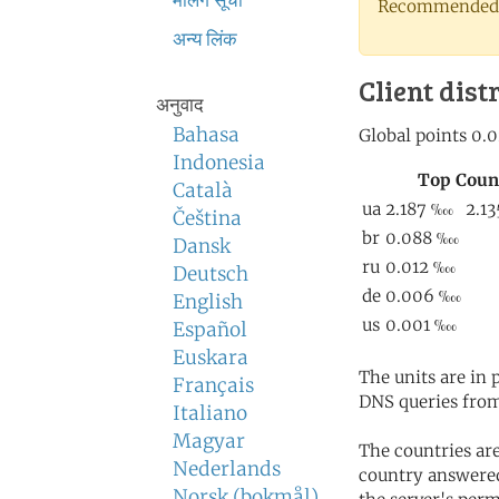
मेलिंग सूची
Recommended 
अन्य लिंक
Client dist
अनुवाद
Bahasa
Indonesia
Català
Čeština
Dansk
Deutsch
English
Español
Euskara
The units are in
Français
DNS queries from
Italiano
Magyar
The countries ar
Nederlands
country answered
Norsk (bokmål)