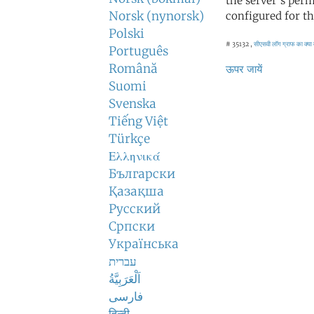
the server's perm
Norsk (nynorsk)
configured for th
Polski
# 35132 ,
सीएसवी लॉग
ग्राफ का क्या
Português
Română
ऊपर जायें
Suomi
Svenska
Tiếng Việt
Türkçe
Ελληνικά
Български
Қазақша
Русский
Српски
Українська
עברית
اَلْعَرَبِيَّةُ
فارسی