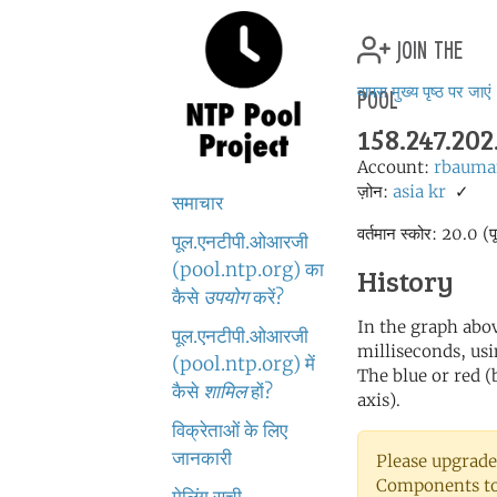
join the
pool
वापस मुख्य पृष्ठ पर जाएं
158.247.20
Account:
rbauma
ज़ोन:
asia
kr
✓
समाचार
वर्तमान स्कोर: 20.0 (प
पूल.एनटीपी.ओआरजी
(pool.ntp.org) का
History
कैसे
उपयोग
करें?
In the graph abov
पूल.एनटीपी.ओआरजी
milliseconds, usin
(pool.ntp.org) में
The blue or red (
कैसे
शामिल
हों?
axis).
विक्रेताओं के लिए
जानकारी
Please upgrade
Components to 