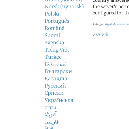
country answered
Norsk (nynorsk)
the server's perm
configured for th
Polski
Português
# 61470 ,
सीएसवी लॉग
ग्राफ का क्य
Română
ऊपर जायें
Suomi
Svenska
Tiếng Việt
Türkçe
Ελληνικά
Български
Қазақша
Русский
Српски
Українська
עברית
اَلْعَرَبِيَّةُ
فارسی