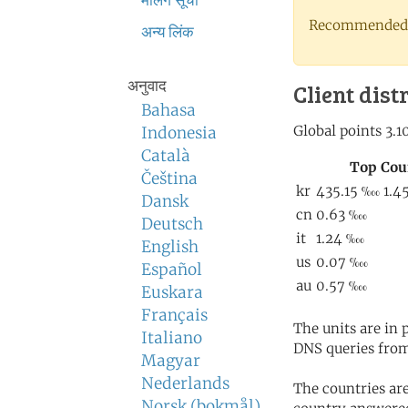
मेलिंग सूची
Recommended 
अन्य लिंक
अनुवाद
Client dist
Bahasa
Indonesia
Català
Čeština
Dansk
Deutsch
English
Español
Euskara
Français
The units are in
Italiano
DNS queries from
Magyar
Nederlands
The countries ar
Norsk (bokmål)