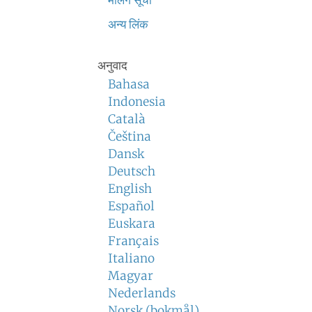
मेलिंग सूची
अन्य लिंक
अनुवाद
Bahasa
Indonesia
Català
Čeština
Dansk
Deutsch
English
Español
Euskara
Français
Italiano
Magyar
Nederlands
Norsk (bokmål)