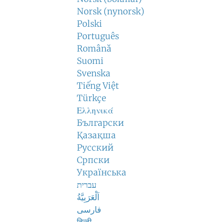
Norsk (nynorsk)
Polski
Português
Română
Suomi
Svenska
Tiếng Việt
Türkçe
Ελληνικά
Български
Қазақша
Русский
Српски
Українська
עברית
اَلْعَرَبِيَّةُ
فارسی