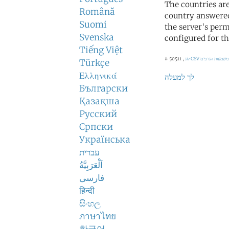
The countries ar
Română
country answered
Suomi
the server's perm
Svenska
configured for th
Tiếng Việt
לוג CSV
# 50511 ,
Türkçe
Ελληνικά
לך למעלה
Български
Қазақша
Русский
Српски
Українська
עברית
اَلْعَرَبِيَّةُ
فارسی
हिन्दी
සිංහල
ภาษาไทย