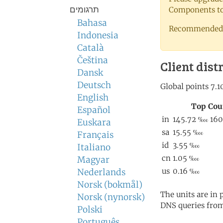
תרגומים
Components to 
Bahasa
Recommended 
Indonesia
Català
Čeština
Client dist
Dansk
Deutsch
English
Español
Euskara
Français
Italiano
Magyar
Nederlands
Norsk (bokmål)
The units are in
Norsk (nynorsk)
DNS queries from
Polski
Português