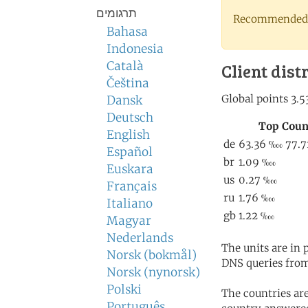
תרגומים
Recommended 
Bahasa
Indonesia
Català
Client dist
Čeština
Dansk
Deutsch
English
Español
Euskara
Français
Italiano
Magyar
Nederlands
The units are in
Norsk (bokmål)
DNS queries from
Norsk (nynorsk)
Polski
The countries ar
Português