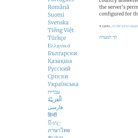
country answered
Română
the server's perm
configured for th
Suomi
Svenska
לוג CSV
# 23661 ,
Tiếng Việt
לך למעלה
Türkçe
Ελληνικά
Български
Қазақша
Русский
Српски
Українська
עברית
اَلْعَرَبِيَّةُ
فارسی
हिन्दी
සිංහල
ภาษาไทย