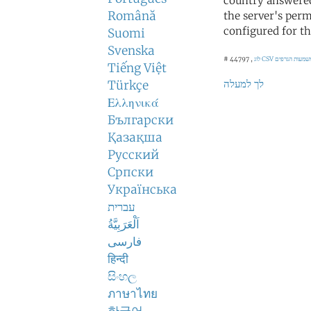
country answered
Română
the server's perm
configured for th
Suomi
Svenska
לוג CSV
# 44797 ,
Tiếng Việt
לך למעלה
Türkçe
Ελληνικά
Български
Қазақша
Русский
Српски
Українська
עברית
اَلْعَرَبِيَّةُ
فارسی
हिन्दी
සිංහල
ภาษาไทย