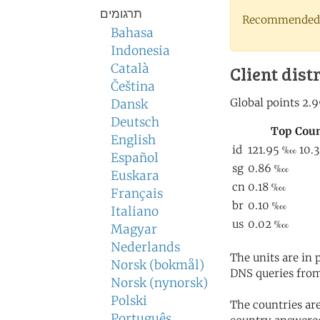
תרגומים
Recommended 
Bahasa
Indonesia
Català
Client dist
Čeština
Dansk
Deutsch
English
Español
Euskara
Français
Italiano
Magyar
Nederlands
The units are in
Norsk (bokmål)
DNS queries from
Norsk (nynorsk)
Polski
The countries ar
Português