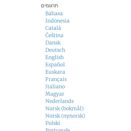
תרגומים
Bahasa
Indonesia
Català
Čeština
Dansk
Deutsch
English
Español
Euskara
Français
Italiano
Magyar
Nederlands
Norsk (bokmål)
Norsk (nynorsk)
Polski
Português