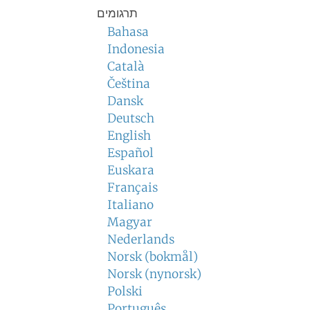
תרגומים
Bahasa
Indonesia
Català
Čeština
Dansk
Deutsch
English
Español
Euskara
Français
Italiano
Magyar
Nederlands
Norsk (bokmål)
Norsk (nynorsk)
Polski
Português