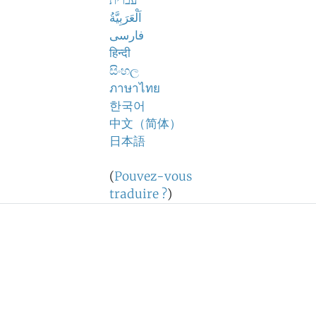
עברית
اَلْعَرَبِيَّةُ
فارسی
हिन्दी
සිංහල
ภาษาไทย
한국어
中文（简体）
日本語
(
Pouvez-vous
traduire ?
)