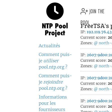
join the
pool
FreeTSA's 
IP:
192.119.76.43
Current score:
20
Zones:
@
north-
Actualités
Comment puis-
IP:
2607:9d00:20
je
utiliser
Current score:
20
Zones:
@
north-
pool.ntp.org ?
Comment puis-
IP:
2607:9d00:2
je
rejoindre
Current score:
20
pool.ntp.org ?
Zones:
@
north-
Informations
IP:
2607:9d00:2
pour les
Current score:
20
fournisseurs
Zones:
@
north-