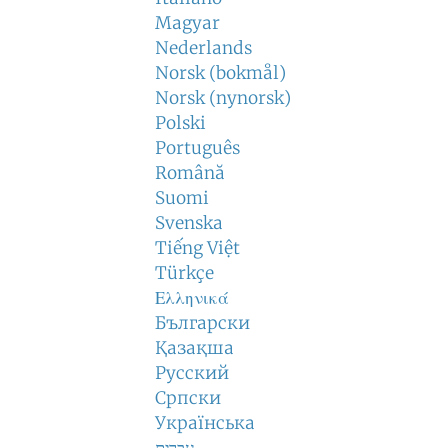
Magyar
Nederlands
Norsk (bokmål)
Norsk (nynorsk)
Polski
Português
Română
Suomi
Svenska
Tiếng Việt
Türkçe
Ελληνικά
Български
Қазақша
Русский
Српски
Українська