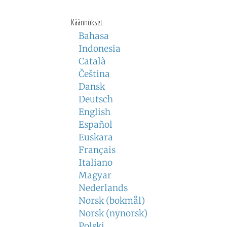
Käännökset
Bahasa
Indonesia
Català
Čeština
Dansk
Deutsch
English
Español
Euskara
Français
Italiano
Magyar
Nederlands
Norsk (bokmål)
Norsk (nynorsk)
Polski