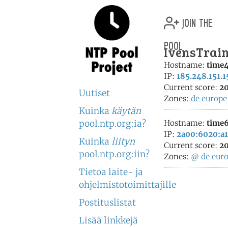
join the
pool
IvensTrain
Hostname:
time4
IP:
185.248.151.1
Current score:
20
Uutiset
Zones:
de
europe
Kuinka
käytän
pool.ntp.org:ia?
Hostname:
time6
IP:
2a00:6020:a1
Kuinka
liityn
Current score:
20
pool.ntp.org:iin?
Zones:
@
de
eur
Tietoa laite- ja
ohjelmistotoimittajille
Postituslistat
Lisää linkkejä