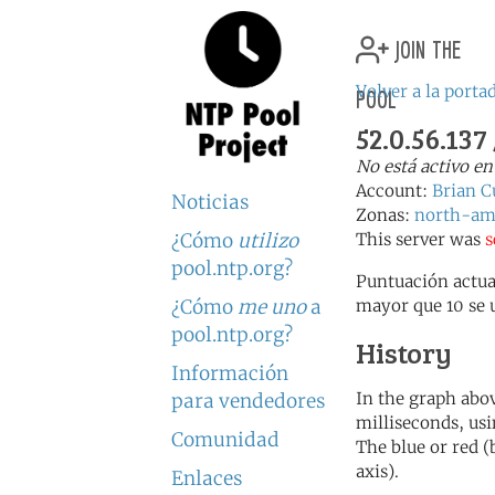
join the
pool
Volver a la porta
52.0.56.137
No está activo en
Account:
Brian C
Noticias
Zonas:
north-am
¿Cómo
utilizo
This server was
s
pool.ntp.org?
Puntuación actua
¿Cómo
me uno
a
mayor que 10 se 
pool.ntp.org?
History
Información
In the graph abov
para vendedores
milliseconds, usin
Comunidad
The blue or red (
axis).
Enlaces