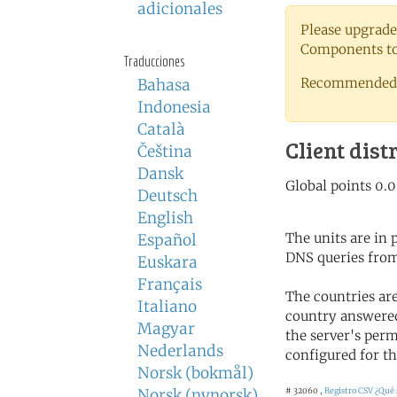
adicionales
Please upgrade
Components to 
Traducciones
Recommended 
Bahasa
Indonesia
Català
Client dist
Čeština
Dansk
Deutsch
English
The units are in
Español
DNS queries from
Euskara
Français
The countries ar
Italiano
country answered
Magyar
the server's perm
Nederlands
configured for th
Norsk (bokmål)
Norsk (nynorsk)
# 32060 ,
Registro CSV
¿Qué 