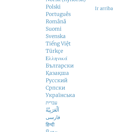
Polski
Ir arriba
Português
Română
Suomi
Svenska
Tiếng Việt
Türkçe
Ελληνικά
Български
Қазақша
Русский
Српски
Українська
עברית
اَلْعَرَبِيَّةُ
فارسی
हिन्दी