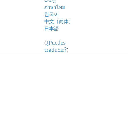
සිංහල
ภาษาไทย
한국어
中文（简体）
日本語
(
¿Puedes
traducir?
)