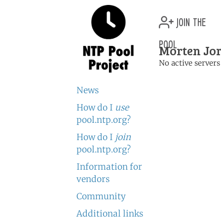
join the
pool
Morten Jor
No active servers
News
How do I
use
pool.ntp.org?
How do I
join
pool.ntp.org?
Information for
vendors
Community
Additional links