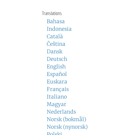
Translations
Bahasa
Indonesia
Català
Čeština
Dansk
Deutsch
English
Español
Euskara
Français
Italiano
Magyar
Nederlands
Norsk (bokmål)
Norsk (nynorsk)
Polski