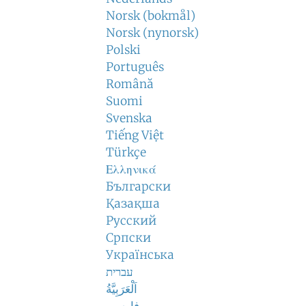
Norsk (bokmål)
Norsk (nynorsk)
Polski
Português
Română
Suomi
Svenska
Tiếng Việt
Türkçe
Ελληνικά
Български
Қазақша
Русский
Српски
Українська
עברית
اَلْعَرَبِيَّةُ