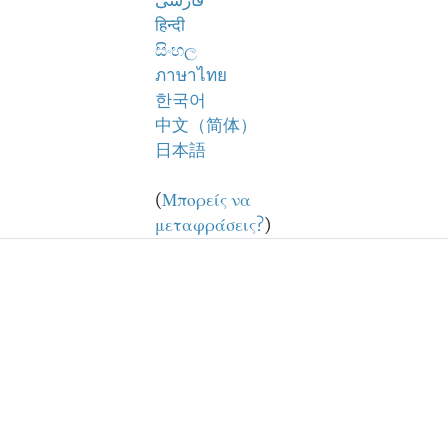
فارسی
हिन्दी
සිංහල
ภาษาไทย
한국어
中文（简体）
日本語
(
Μπορείς να
μεταφράσεις?
)