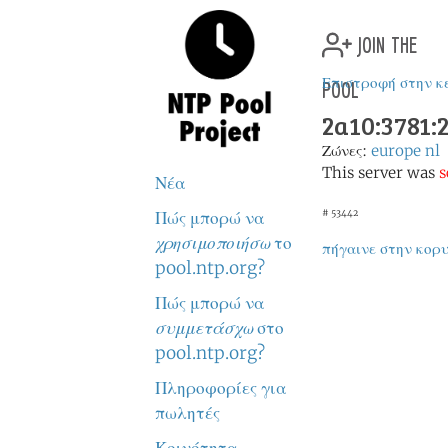
join the
pool
Επιστροφή στην κ
2a10:3781:2
Ζώνες:
europe
nl
This server was
s
Νέα
Πώς μπορώ να
# 53442
χρησιμοποιήσω
το
πήγαινε στην κορ
pool.ntp.org?
Πώς μπορώ να
συμμετάσχω
στο
pool.ntp.org?
Πληροφορίες για
πωλητές