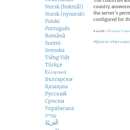
The countries ar
Norsk (bokmål)
country answered
the server's perm
Norsk (nynorsk)
configured for th
Polski
Português
# 44796 ,
CSV αρχείο
Τι σημ
Română
πήγαινε στην κορ
Suomi
Svenska
Tiếng Việt
Türkçe
Ελληνικά
Български
Қазақша
Русский
Српски
Українська
עברית
اَلْعَرَبِيَّةُ