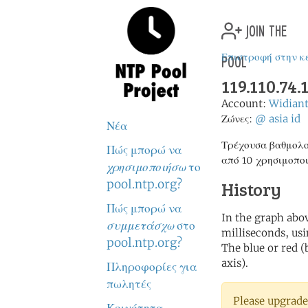
join the
pool
Επιστροφή στην κ
119.110.74.
Account:
Widiant
Ζώνες:
@
asia
id
Νέα
Τρέχουσα βαθμολο
Πώς μπορώ να
από 10 χρησιμοπο
χρησιμοποιήσω
το
pool.ntp.org?
History
Πώς μπορώ να
In the graph abov
συμμετάσχω
στο
milliseconds, usin
pool.ntp.org?
The blue or red (
axis).
Πληροφορίες για
πωλητές
Please upgrade