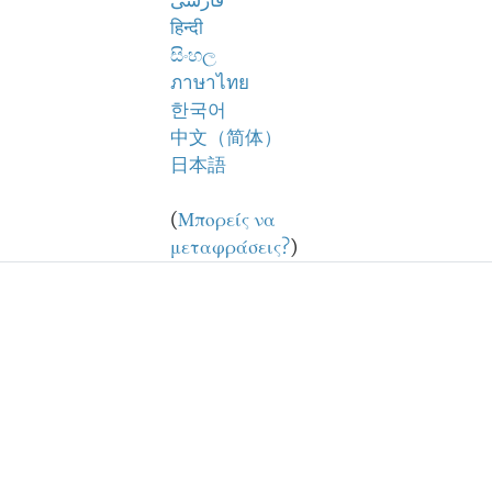
فارسی
हिन्दी
සිංහල
ภาษาไทย
한국어
中文（简体）
日本語
(
Μπορείς να
μεταφράσεις?
)