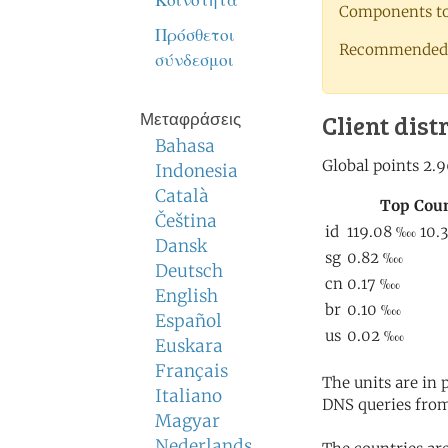
Κοινότητα
Components to 
Πρόσθετοι
Recommended 
σύνδεσμοι
Client dist
Μεταφράσεις
Bahasa
Indonesia
Català
Čeština
Dansk
Deutsch
English
Español
Euskara
Français
The units are in
Italiano
DNS queries from
Magyar
Nederlands