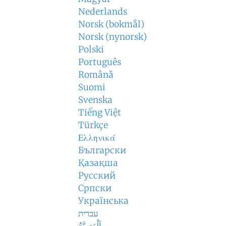
Nederlands
Norsk (bokmål)
Norsk (nynorsk)
Polski
Português
Română
Suomi
Svenska
Tiếng Việt
Türkçe
Ελληνικά
Български
Қазақша
Русский
Српски
Українська
עברית