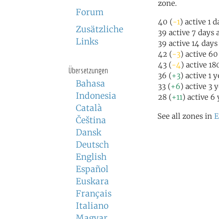
zone.
Forum
40 (
-1
) active 1 
Zusätzliche
39 active 7 days 
Links
39 active 14 days
42 (
-3
) active 6
43 (
-4
) active 1
Übersetzungen
36 (
+3
) active 1 
Bahasa
33 (
+6
) active 3 
Indonesia
28 (
+11
) active 6
Català
See all zones in
E
Čeština
Dansk
Deutsch
English
Español
Euskara
Français
Italiano
Magyar