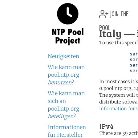
join the
pool
Italy — 
To use this speci
	   server 0.it.pool.ntp.org

Neuigkeiten
	   server 1.it.pool.ntp.org

	   server 2.it.pool.ntp.org

Wie kann man
	   se
pool.ntp.org
In most cases it'
benutzen
?
0.pool.ntp.org, 1
Wie kann man
The system will t
sich an
distribute softwa
pool.ntp.org
information for 
beteiligen
?
IPv4
Informationen
There are 39 acti
für Hersteller