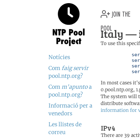
join the
pool
Italy — 
To use this speci
	   server 0.it.pool.ntp.org

Notícies
	   server 1.it.pool.ntp.org

	   server 2.it.pool.ntp.org

Com
faig servir
	   se
pool.ntp.org?
In most cases it'
Com
m'apunto
a
0.pool.ntp.org, 1
pool.ntp.org?
The system will t
distribute softwa
Informació per a
information for 
venedors
Les llistes de
IPv4
correu
There are 39 acti