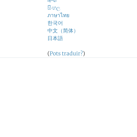
हिन्दी
සිංහල
ภาษาไทย
한국어
中文（简体）
日本語
(
Pots traduir?
)