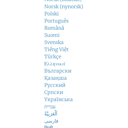
Norsk (nynorsk)
Polski
Português
Română
Suomi
Svenska
Tiếng Việt
Türkçe
Ελληνικά
Български
Қазақша
Русский
Српски
Українська
עברית
اَلْعَرَبِيَّةُ
فارسی