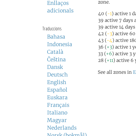
zone.
Enllaços
adicionals
40 (
-1
) active 1 
39 active 7 days 
39 active 14 days
Traduccions
42 (
-3
) active 6
Bahasa
43 (
-4
) active 1
Indonesia
36 (
+3
) active 1 
Català
33 (
+6
) active 3 
Čeština
28 (
+11
) active 6
Dansk
See all zones in
E
Deutsch
English
Español
Euskara
Français
Italiano
Magyar
Nederlands
Norsk (bokmål)