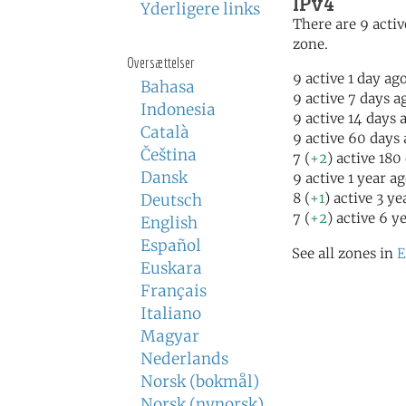
IPv4
Yderligere links
There are 9 activ
zone.
Oversættelser
9 active 1 day ag
Bahasa
9 active 7 days a
Indonesia
9 active 14 days 
Català
9 active 60 days
Čeština
7 (
+2
) active 180
Dansk
9 active 1 year a
8 (
+1
) active 3 ye
Deutsch
7 (
+2
) active 6 y
English
Español
See all zones in
E
Euskara
Français
Italiano
Magyar
Nederlands
Norsk (bokmål)
Norsk (nynorsk)