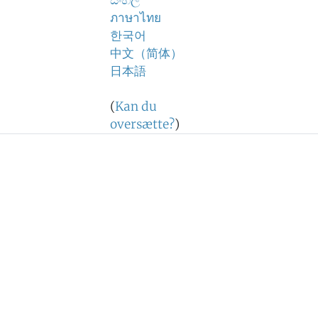
සිංහල
ภาษาไทย
한국어
中文（简体）
日本語
(
Kan du
oversætte?
)