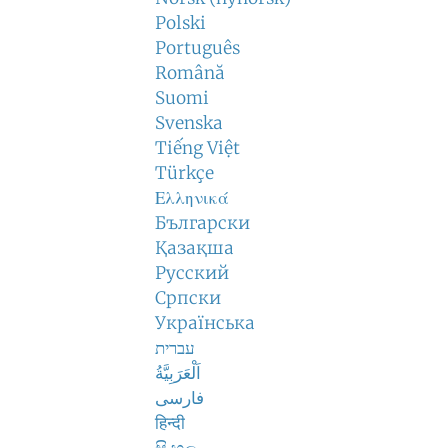
Polski
Português
Română
Suomi
Svenska
Tiếng Việt
Türkçe
Ελληνικά
Български
Қазақша
Русский
Српски
Українська
עברית
اَلْعَرَبِيَّةُ
فارسی
हिन्दी