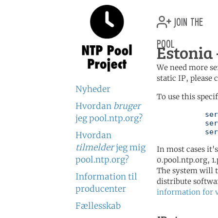
join the
pool
Estonia 
We need more serv
static IP, please
Nyheder
To use this speci
Hvordan
bruger
	   server 1.ee.pool.ntp.org

jeg pool.ntp.org?
	   server 1.europe.pool.ntp.org

	   se
Hvordan
tilmelder
jeg mig
In most cases it'
pool.ntp.org?
0.pool.ntp.org, 1
The system will t
Information til
distribute softwa
producenter
information for 
Fællesskab