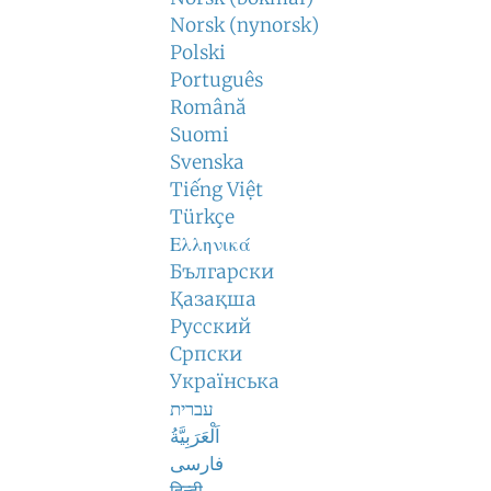
Norsk (nynorsk)
Polski
Português
Română
Suomi
Svenska
Tiếng Việt
Türkçe
Ελληνικά
Български
Қазақша
Русский
Српски
Українська
עברית
اَلْعَرَبِيَّةُ
فارسی