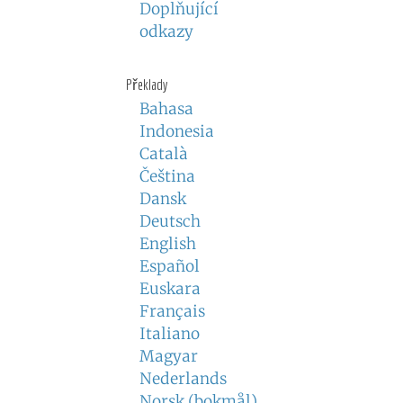
Doplňující
odkazy
Překlady
Bahasa
Indonesia
Català
Čeština
Dansk
Deutsch
English
Español
Euskara
Français
Italiano
Magyar
Nederlands
Norsk (bokmål)