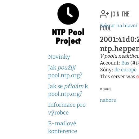
join the
pool
Návrat na hlavní
2001:41d0:2
ntp.heppen
V poolu neaktivn
Novinky
Account:
Bas
(#1
Jak
použiji
Zóny:
de
europe
pool.ntp.org?
This server was
s
Jak se
přidám
k
# 58025
pool.ntp.org?
nahoru
Informace pro
výrobce
E-mailové
konference