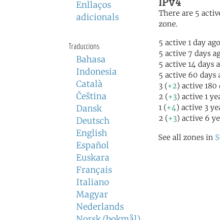
IPv4
Enllaços
There are 5 activ
adicionals
zone.
5 active 1 day ag
Traduccions
5 active 7 days a
Bahasa
5 active 14 days 
Indonesia
5 active 60 days 
Català
3 (
+2
) active 180
Čeština
2 (
+3
) active 1 y
1 (
+4
) active 3 y
Dansk
2 (
+3
) active 6 y
Deutsch
English
See all zones in
S
Español
Euskara
Français
Italiano
Magyar
Nederlands
Norsk (bokmål)