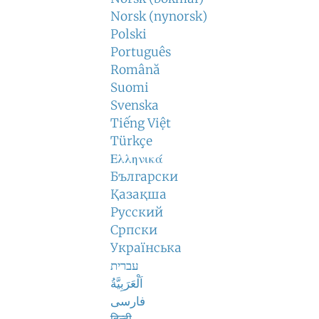
Norsk (nynorsk)
Polski
Português
Română
Suomi
Svenska
Tiếng Việt
Türkçe
Ελληνικά
Български
Қазақша
Русский
Српски
Українська
עברית
اَلْعَرَبِيَّةُ
فارسی