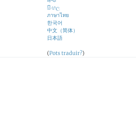
हिन्दी
සිංහල
ภาษาไทย
한국어
中文（简体）
日本語
(
Pots traduir?
)