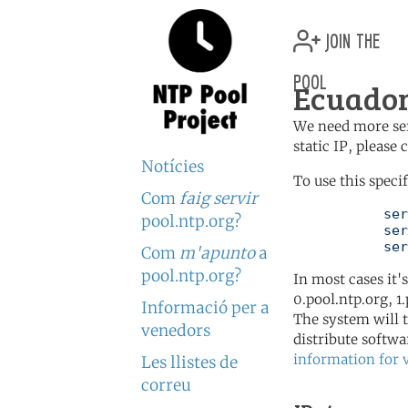
join the
pool
Ecuador
We need more serv
static IP, please
Notícies
To use this speci
Com
faig servir
	   server 3.ec.pool.ntp.org

pool.ntp.org?
	   server 3.south-america.pool.ntp.org

	   se
Com
m'apunto
a
pool.ntp.org?
In most cases it'
0.pool.ntp.org, 1
Informació per a
The system will t
venedors
distribute softwa
information for 
Les llistes de
correu