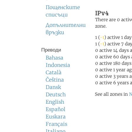
Пощенските
IPv4
списъци
There are 0 activ
Допълнителни
zone.
връзки
1 (
-1
) active 1 da
1 (
-1
) active 7 da
Преводи
0 active 14 days 
0 active 60 days
Bahasa
0 active 180 days
Indonesia
0 active 1 year a
Català
0 active 3 years 
Čeština
0 active 6 years 
Dansk
Deutsch
See all zones in
N
English
Español
Euskara
Français
Italiano