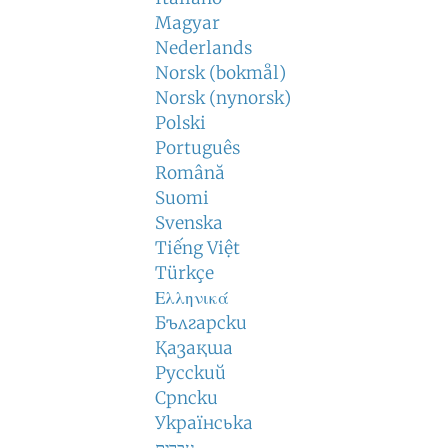
Magyar
Nederlands
Norsk (bokmål)
Norsk (nynorsk)
Polski
Português
Română
Suomi
Svenska
Tiếng Việt
Türkçe
Ελληνικά
Български
Қазақша
Русский
Српски
Українська