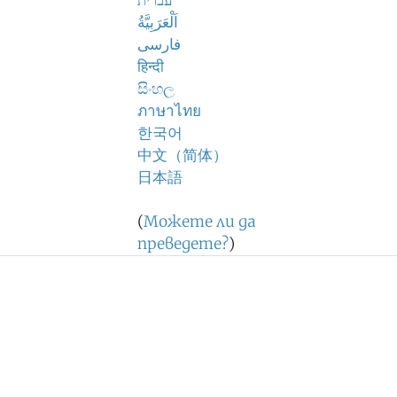
עברית
اَلْعَرَبِيَّةُ
فارسی
हिन्दी
සිංහල
ภาษาไทย
한국어
中文（简体）
日本語
(
Можете ли да
преведете?
)