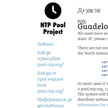
join the
pool
Guadelo
We need more serv
static IP, please
Новини
There are not en
Как да
the North Americ
използвам
	   server 0.north-america.pool.ntp.org

pool.ntp.org?
	   server 1.north-america.pool.ntp.org

	   server 2.north-america.pool.ntp.org

Как да се
	   se
присъединя
In most cases it'
към
0.pool.ntp.org, 1
pool.ntp.org?
The system will t
Информация за
distribute softwa
information for 
доставчици