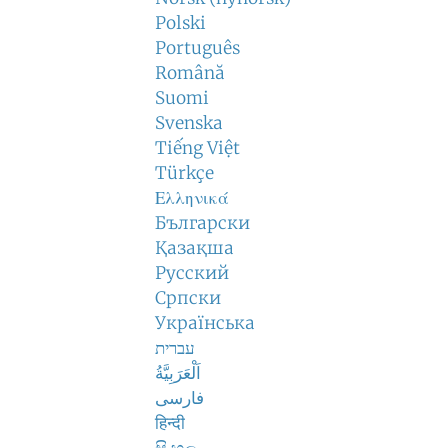
Polski
Português
Română
Suomi
Svenska
Tiếng Việt
Türkçe
Ελληνικά
Български
Қазақша
Русский
Српски
Українська
עברית
اَلْعَرَبِيَّةُ
فارسی
हिन्दी