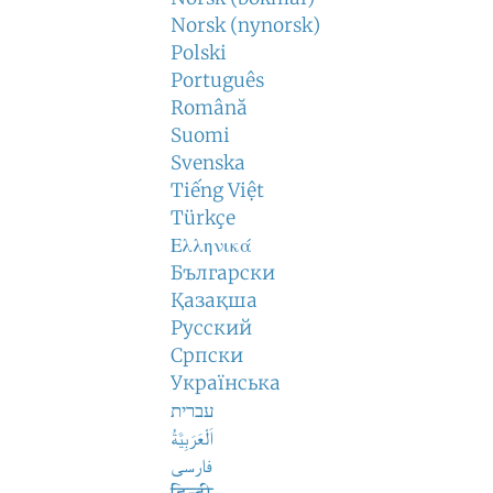
Norsk (nynorsk)
Polski
Português
Română
Suomi
Svenska
Tiếng Việt
Türkçe
Ελληνικά
Български
Қазақша
Русский
Српски
Українська
עברית
اَلْعَرَبِيَّةُ
فارسی