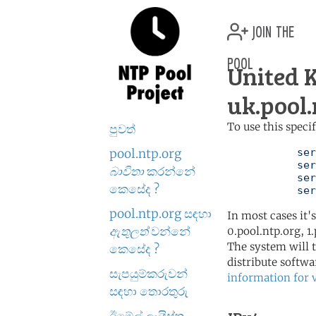
join the
pool
United
uk.pool.
To use this speci
පුවත්
pool.ntp.org
	   server 0.uk.pool.ntp.org

	   server 1.uk.pool.ntp.org

බාවිතා
කරන්නේ
	   server 2.uk.pool.ntp.org

කෙසේද ?
	   se
pool.ntp.org සඳහා
In most cases it'
ඇතුලත්
වන්නේ
0.pool.ntp.org, 1
The system will t
කෙසේද ?
distribute softwa
සැපයුම්කරුවන්
information for 
සඳහා තොරතුරු