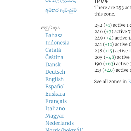
IPv4
ඊමේල් ලැයිස්තු
There are 253 act
අමතර ඇමිණුම්
this zone.
252 (
+1
) active 1
අනුවාදය
246 (
+7
) active 
Bahasa
249 (
+4
) active 
Indonesia
241 (
+12
) active 
Català
238 (
+15
) active 
Čeština
205 (
+48
) active
190 (
+63
) active
Dansk
213 (
+40
) active
Deutsch
English
See all zones in
E
Español
Euskara
Français
Italiano
Magyar
Nederlands
Norsk (bokmål)