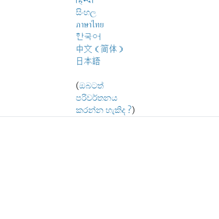
हिन्दी
සිංහල
ภาษาไทย
한국어
中文（简体）
日本語
(
ඔබටත්
පරිවර්තනය
කරන්න හැකිද ?
)