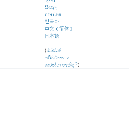
हिन्दी
සිංහල
ภาษาไทย
한국어
中文（简体）
日本語
(
ඔබටත්
පරිවර්තනය
කරන්න හැකිද ?
)