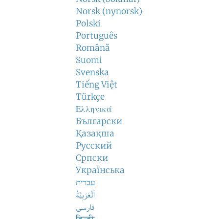
Norsk (nynorsk)
Polski
Português
Română
Suomi
Svenska
Tiếng Việt
Türkçe
Ελληνικά
Български
Қазақша
Русский
Српски
Українська
עברית
اَلْعَرَبِيَّةُ
فارسی