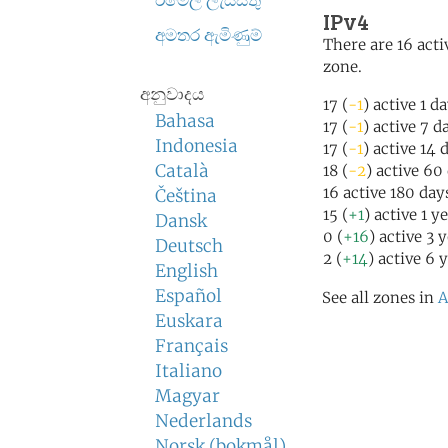
ඊමේල් ලැයිස්තු
IPv4
අමතර ඇමිණුම්
There are 16 acti
zone.
අනුවාදය
17 (
-1
) active 1 d
Bahasa
17 (
-1
) active 7 d
Indonesia
17 (
-1
) active 14 
Català
18 (
-2
) active 60
16 active 180 day
Čeština
15 (
+1
) active 1 y
Dansk
0 (
+16
) active 3 
Deutsch
2 (
+14
) active 6 
English
Español
See all zones in
A
Euskara
Français
Italiano
Magyar
Nederlands
Norsk (bokmål)