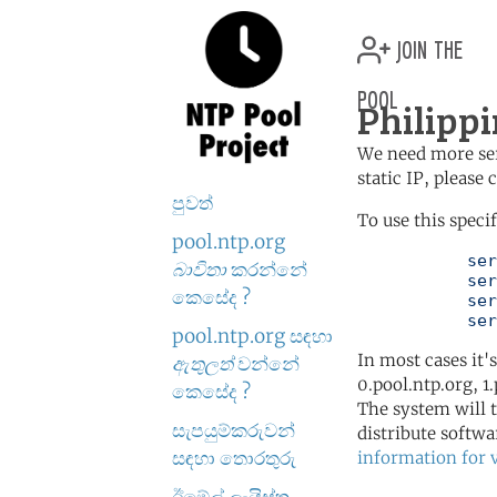
join the
pool
Philippi
We need more serv
static IP, please
පුවත්
To use this speci
pool.ntp.org
	   server 0.ph.pool.ntp.org

බාවිතා
කරන්නේ
	   server 1.ph.pool.ntp.org

කෙසේද ?
	   server 2.ph.pool.ntp.org

	   se
pool.ntp.org සඳහා
In most cases it'
ඇතුලත්
වන්නේ
0.pool.ntp.org, 1
කෙසේද ?
The system will t
සැපයුම්කරුවන්
distribute softwa
සඳහා තොරතුරු
information for 