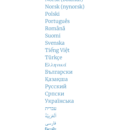
Norsk (nynorsk)
Polski
Português
Română
Suomi
Svenska
Tiếng Việt
Türkçe
Ελληνικά
Български
Қазақша
Русский
Српски
Українська
עברית
اَلْعَرَبِيَّةُ
فارسی