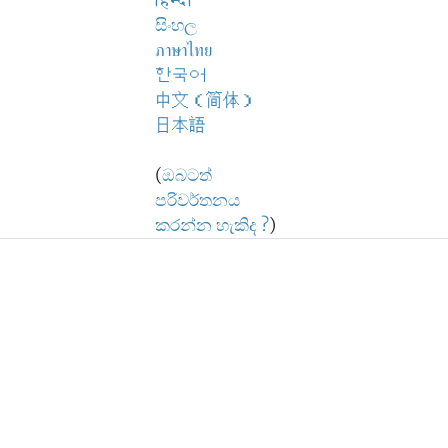
हिन्दी
සිංහල
ภาษาไทย
한국어
中文（简体）
日本語
(
ඔබටත්
පරිවර්තනය
කරන්න හැකිද ?
)