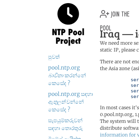
join the
pool
Iraq — i
We need more serv
static IP, please
පුවත්
There are not en
pool.ntp.org
the Asia zone (as
බාවිතා
කරන්නේ
	   server 0.asia.pool.ntp.org

කෙසේද ?
	   server 1.asia.pool.ntp.org

	   server 2.asia.pool.ntp.org

pool.ntp.org සඳහා
	   se
ඇතුලත්
වන්නේ
In most cases it'
කෙසේද ?
0.pool.ntp.org, 1
සැපයුම්කරුවන්
The system will t
සඳහා තොරතුරු
distribute softwa
information for 