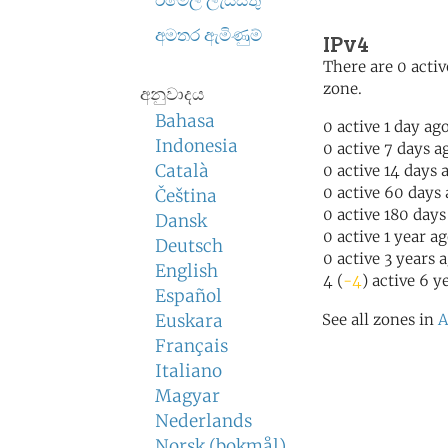
ඊමේල් ලැයිස්තු
අමතර ඇමිණුම්
IPv4
There are 0 activ
zone.
අනුවාදය
Bahasa
0 active 1 day ag
Indonesia
0 active 7 days a
Català
0 active 14 days 
0 active 60 days
Čeština
0 active 180 days
Dansk
0 active 1 year a
Deutsch
0 active 3 years 
English
4 (
-4
) active 6 y
Español
Euskara
See all zones in
A
Français
Italiano
Magyar
Nederlands
Norsk (bokmål)