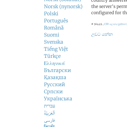
country answered
Norsk (nynorsk)
the server's perm
configured for th
Polski
Português
# 56449 ,
CSV ලොගය
ප්‍රස්තා
Română
උඩට යන්න
Suomi
Svenska
Tiếng Việt
Türkçe
Ελληνικά
Български
Қазақша
Русский
Српски
Українська
עברית
اَلْعَرَبِيَّةُ
فارسی