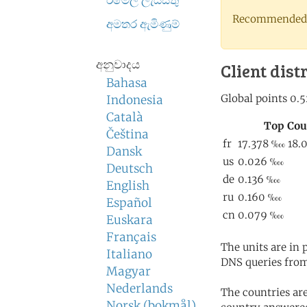
ඊමේල් ලැයිස්තු
Recommended 
අමතර ඇමිණුම්
අනුවාදය
Client dist
Bahasa
Indonesia
Català
Čeština
Dansk
Deutsch
English
Español
Euskara
Français
The units are in
Italiano
DNS queries from
Magyar
Nederlands
The countries ar
Norsk (bokmål)