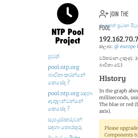
join the
pool
නැවතත් ප්‍රධාන පිට
192.162.70.
කලාප:
@
europe
පුවත්
වර්තමාන ලකුණු: 2
බාවිතා වේ)
pool.ntp.org
බාවිතා
කරන්නේ
History
කෙසේද ?
In the graph abov
pool.ntp.org සඳහා
milliseconds, usin
ඇතුලත්
වන්නේ
The blue or red (
කෙසේද ?
axis).
සැපයුම්කරුවන්
සඳහා තොරතුරු
Please upgrade
Components to 