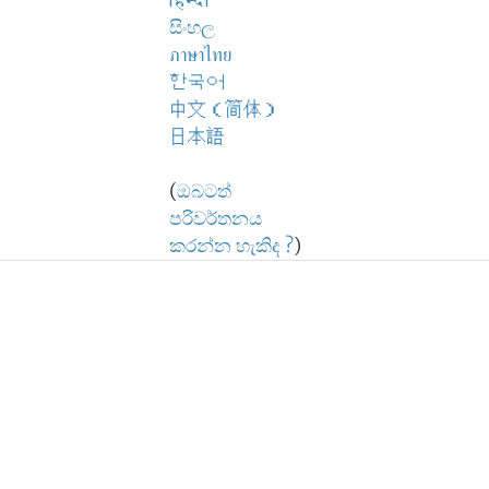
हिन्दी
සිංහල
ภาษาไทย
한국어
中文（简体）
日本語
(
ඔබටත්
පරිවර්තනය
කරන්න හැකිද ?
)