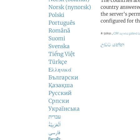
The countries ar
Norsk (nynorsk)
country answered
the server's perm
Polski
configured for th
Português
Română
# 51891 ,
CSV ලොගය
ප්‍රස්තාර
Suomi
උඩට යන්න
Svenska
Tiếng Việt
Türkçe
Ελληνικά
Български
Қазақша
Русский
Српски
Українська
עברית
اَلْعَرَبِيَّةُ
فارسی