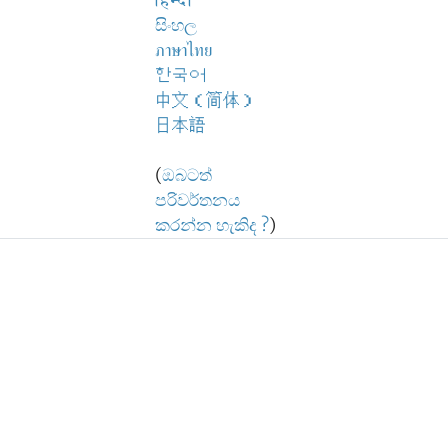
हिन्दी
සිංහල
ภาษาไทย
한국어
中文（简体）
日本語
(
ඔබටත්
පරිවර්තනය
කරන්න හැකිද ?
)