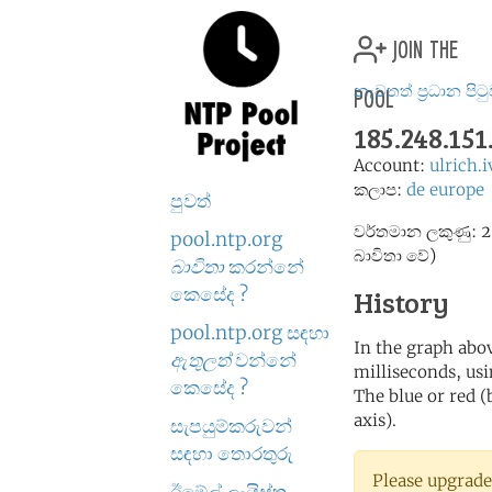
join the
pool
නැවතත් ප්‍රධාන පිට
185.248.151
Account:
ulrich.
කලාප:
de
europe
පුවත්
වර්තමාන ලකුණු: 2
pool.ntp.org
බාවිතා වේ)
බාවිතා
කරන්නේ
කෙසේද ?
History
pool.ntp.org සඳහා
In the graph abov
ඇතුලත්
වන්නේ
milliseconds, usin
කෙසේද ?
The blue or red (
axis).
සැපයුම්කරුවන්
සඳහා තොරතුරු
Please upgrade