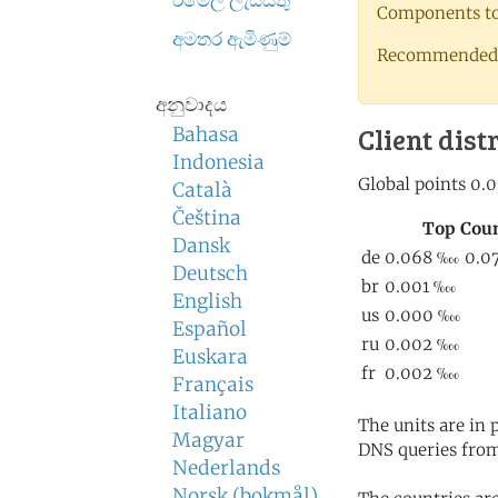
ඊමේල් ලැයිස්තු
Components to 
අමතර ඇමිණුම්
Recommended 
අනුවාදය
Client dist
Bahasa
Indonesia
Català
Čeština
Dansk
Deutsch
English
Español
Euskara
Français
Italiano
The units are in
Magyar
DNS queries from
Nederlands
Norsk (bokmål)