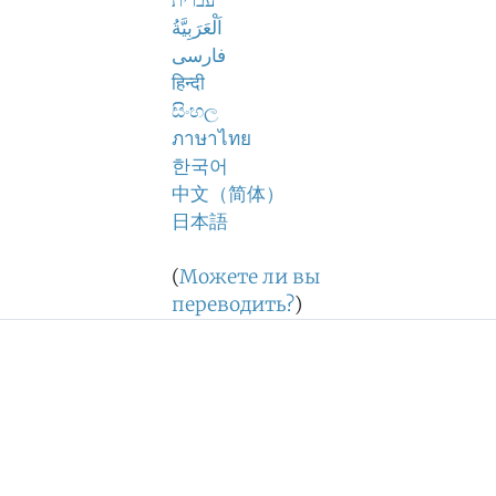
עברית
اَلْعَرَبِيَّةُ
فارسی
हिन्दी
සිංහල
ภาษาไทย
한국어
中文（简体）
日本語
(
Можете ли вы
переводить?
)