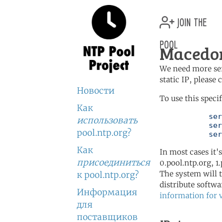
join the
pool
Macedon
We need more serv
static IP, please
Новости
To use this speci
Как
	   server 1.mk.pool.ntp.org

использовать
	   server 0.europe.pool.ntp.org

pool.ntp.org?
	   se
Как
In most cases it'
присоединиться
0.pool.ntp.org, 1
The system will t
к pool.ntp.org?
distribute softwa
Информация
information for 
для
поставщиков