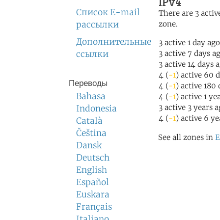
IPv4
Список E-mail
There are 3 active
рассылки
zone.
Дополнительные
3 active 1 day ago
ссылки
3 active 7 days a
3 active 14 days 
4 (
-1
) active 60 
Переводы
4 (
-1
) active 180
Bahasa
4 (
-1
) active 1 ye
3 active 3 years 
Indonesia
4 (
-1
) active 6 y
Català
Čeština
See all zones in
E
Dansk
Deutsch
English
Español
Euskara
Français
Italiano