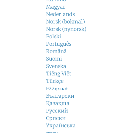
Magyar
Nederlands
Norsk (bokmål)
Norsk (nynorsk)
Polski
Português
Română
Suomi
Svenska
Tiếng Việt
Türkçe
Ελληνικά
Български
Қазақша
Русский
Српски
Українська