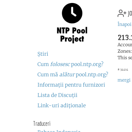
jo
Înapoi
213.
Accou
Zones
Ştiri
This s
Cum
folosesc
pool.ntp.org?
# 34414
Cum mă
alătur
pool.ntp.org?
mergi 
Informaţii pentru furnizori
Lista de Discuţii
Link-uri adiţionale
Traduceri