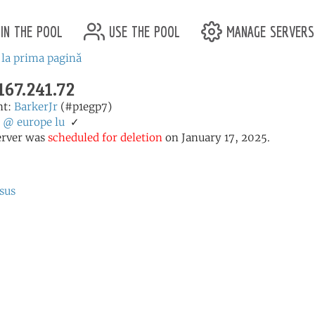
in the pool
use the pool
manage servers
 la prima pagină
167.241.72
nt:
BarkerJr
(#p1egp7)
:
@
europe
lu
✓
erver was
scheduled for deletion
on January 17, 2025.
sus