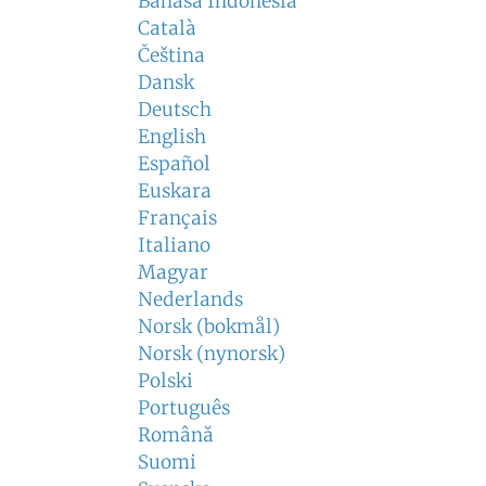
Bahasa Indonesia
Català
Čeština
Dansk
Deutsch
English
Español
Euskara
Français
Italiano
Magyar
Nederlands
Norsk (bokmål)
Norsk (nynorsk)
Polski
Português
Română
Suomi