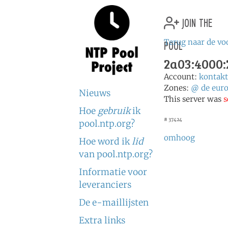
join the
pool
Terug naar de vo
2a03:4000:2
Account:
kontak
Zones:
@
de
eur
Nieuws
This server was
s
Hoe
gebruik
ik
# 37424
pool.ntp.org?
omhoog
Hoe word ik
lid
van pool.ntp.org?
Informatie voor
leveranciers
De e-maillijsten
Extra links