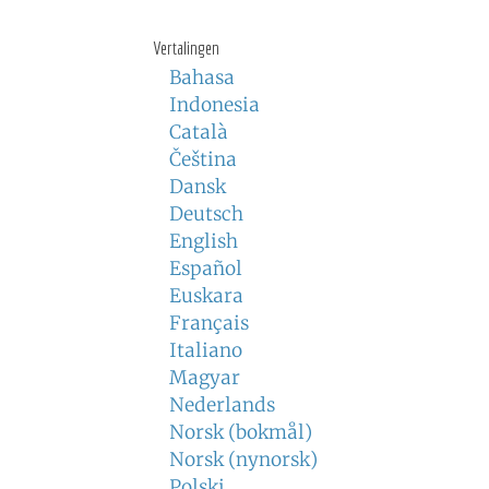
Vertalingen
Bahasa
Indonesia
Català
Čeština
Dansk
Deutsch
English
Español
Euskara
Français
Italiano
Magyar
Nederlands
Norsk (bokmål)
Norsk (nynorsk)
Polski