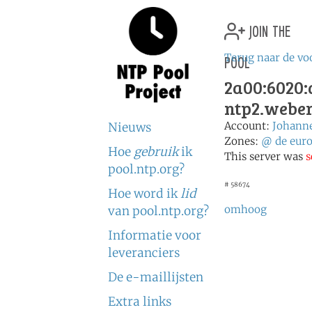
join the
pool
Terug naar de vo
2a00:6020:
ntp2.weber
Account:
Johann
Nieuws
Zones:
@
de
eur
Hoe
gebruik
ik
This server was
s
pool.ntp.org?
# 58674
Hoe word ik
lid
omhoog
van pool.ntp.org?
Informatie voor
leveranciers
De e-maillijsten
Extra links