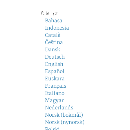
Vertalingen
Bahasa
Indonesia
Català
Čeština
Dansk
Deutsch
English
Español
Euskara
Français
Italiano
Magyar
Nederlands
Norsk (bokmål)
Norsk (nynorsk)
Polski