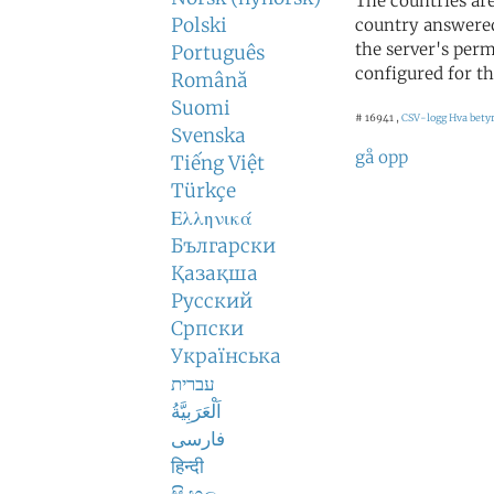
The countries ar
Polski
country answered
the server's perm
Português
configured for th
Română
Suomi
# 16941 ,
CSV-logg
Hva betyr
Svenska
gå opp
Tiếng Việt
Türkçe
Ελληνικά
Български
Қазақша
Русский
Српски
Українська
עברית
اَلْعَرَبِيَّةُ
فارسی
हिन्दी