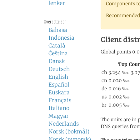
lenker
Components to 
Recommended 
Oversettelser
Bahasa
Client dist
Indonesia
Català
Čeština
Dansk
Deutsch
English
Español
Euskara
Français
Italiano
Magyar
The units are in
Nederlands
DNS queries from
Norsk (bokmål)
Norsk (nynorsk)