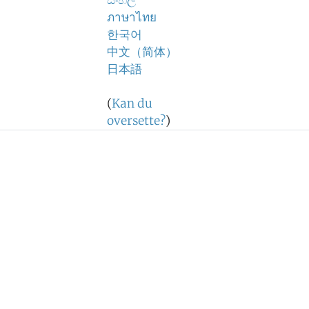
සිංහල
ภาษาไทย
한국어
中文（简体）
日本語
(
Kan du
oversette?
)