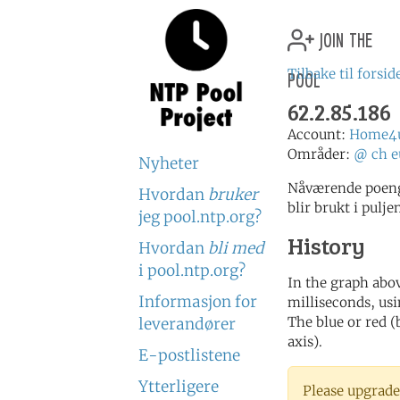
join the
pool
Tilbake til forsid
62.2.85.186
Account:
Home4
Områder:
@
ch
e
Nyheter
Nåværende poeng
Hvordan
bruker
blir brukt i pulje
jeg pool.ntp.org?
History
Hvordan
bli med
i pool.ntp.org?
In the graph abov
Informasjon for
milliseconds, usin
The blue or red (
leverandører
axis).
E-postlistene
Ytterligere
Please upgrade