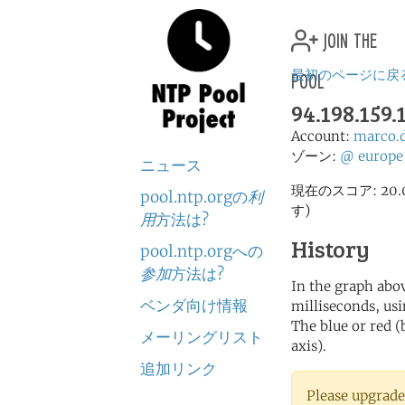
join the
pool
最初のページに戻
94.198.159.1
Account:
marco.
ゾーン:
@
europe
ニュース
現在のスコア: 2
pool.ntp.orgの
利
す)
用
方法は?
History
pool.ntp.orgへの
参加
方法は?
In the graph abov
ベンダ向け情報
milliseconds, usin
The blue or red (
メーリングリスト
axis).
追加リンク
Please upgrade