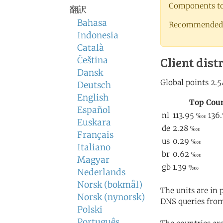
Components to 
翻訳
Bahasa
Recommended 
Indonesia
Català
Client dist
Čeština
Dansk
Deutsch
English
Español
Euskara
Français
Italiano
Magyar
Nederlands
Norsk (bokmål)
The units are in
Norsk (nynorsk)
DNS queries from
Polski
Português