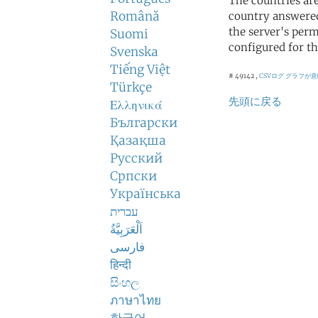
The countries ar
Română
country answered
the server's perm
Suomi
configured for th
Svenska
Tiếng Việt
# 49142 ,
CSVログ
グラフが意
Türkçe
先頭に戻る
Ελληνικά
Български
Қазақша
Русский
Српски
Українська
עברית
اَلْعَرَبِيَّةُ
فارسی
हिन्दी
සිංහල
ภาษาไทย