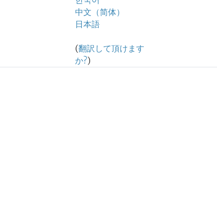
한국어
中文（简体）
日本語
(
翻訳して頂けます
か?
)