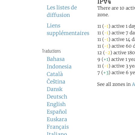
IPv4
Les listes de
There are 10 acti
diffusion
zone.
Liens
11 (
-1
) active 1 d
supplémentaires
11 (
-1
) active 7 d
11 (
-1
) active 14 
11 (
-1
) active 60 
Traductions
12 (
-2
) active 18
Bahasa
9 (
+1
) active 1 ye
11 (
-1
) active 3 y
Indonesia
7 (
+3
) active 6 y
Català
Čeština
See all zones in
A
Dansk
Deutsch
English
Español
Euskara
Français
Italiano