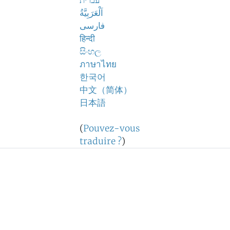
עברית
اَلْعَرَبِيَّةُ
فارسی
हिन्दी
සිංහල
ภาษาไทย
한국어
中文（简体）
日本語
(
Pouvez-vous
traduire ?
)