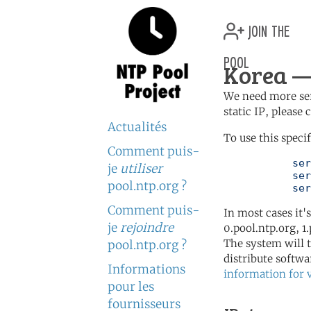
join the
pool
Korea —
We need more serv
static IP, please
Actualités
To use this speci
Comment puis-
	   server 3.kr.pool.ntp.org

je
utiliser
	   server 1.asia.pool.ntp.org

pool.ntp.org ?
	   se
Comment puis-
In most cases it'
je
rejoindre
0.pool.ntp.org, 1
The system will t
pool.ntp.org ?
distribute softwa
Informations
information for 
pour les
fournisseurs