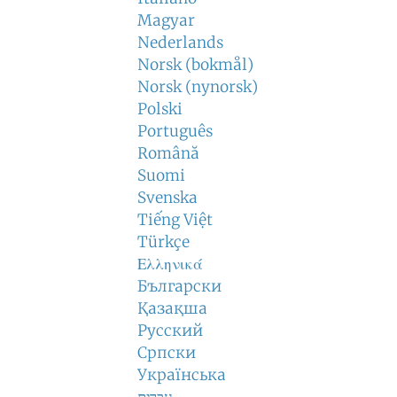
Magyar
Nederlands
Norsk (bokmål)
Norsk (nynorsk)
Polski
Português
Română
Suomi
Svenska
Tiếng Việt
Türkçe
Ελληνικά
Български
Қазақша
Русский
Српски
Українська