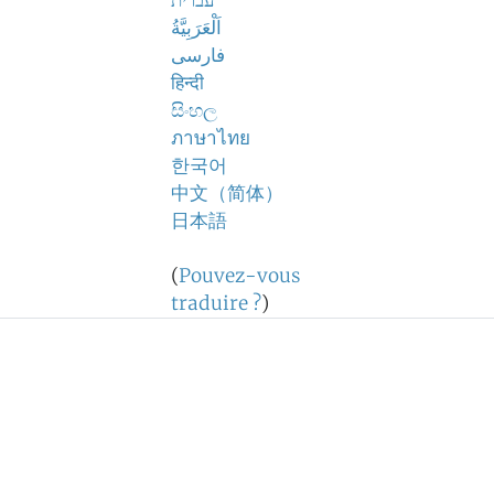
עברית
اَلْعَرَبِيَّةُ
فارسی
हिन्दी
සිංහල
ภาษาไทย
한국어
中文（简体）
日本語
(
Pouvez-vous
traduire ?
)