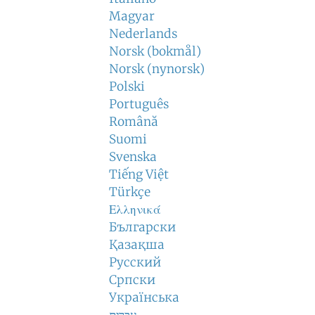
Magyar
Nederlands
Norsk (bokmål)
Norsk (nynorsk)
Polski
Português
Română
Suomi
Svenska
Tiếng Việt
Türkçe
Ελληνικά
Български
Қазақша
Русский
Српски
Українська