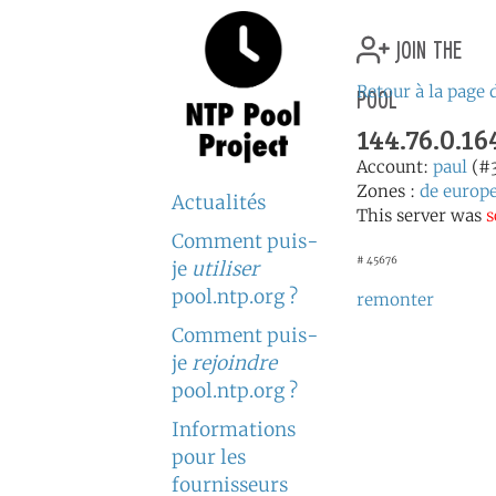
join the
pool
Retour à la page 
144.76.0.1
Account:
paul
(#
Zones :
de
europ
Actualités
This server was
s
Comment puis-
# 45676
je
utiliser
pool.ntp.org ?
remonter
Comment puis-
je
rejoindre
pool.ntp.org ?
Informations
pour les
fournisseurs