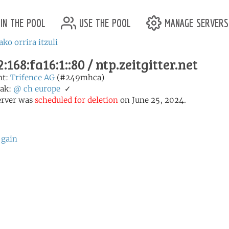
in the pool
use the pool
manage servers
ako orrira itzuli
:168:fa16:1::80 / ntp.zeitgitter.net
nt:
Trifence AG
(#249mhca)
ak:
@
ch
europe
✓
erver was
scheduled for deletion
on June 25, 2024.
 gain