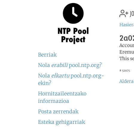
jo
Hasier
2a02
Accou
Eremu
Berriak
This s
Nola
erabili
pool.ntp.org?
# 52975
Nola
elkartu
pool.ntp.org-
Aldera
ekin?
Hornitzaileentzako
informazioa
Posta zerrendak
Esteka gehigarriak