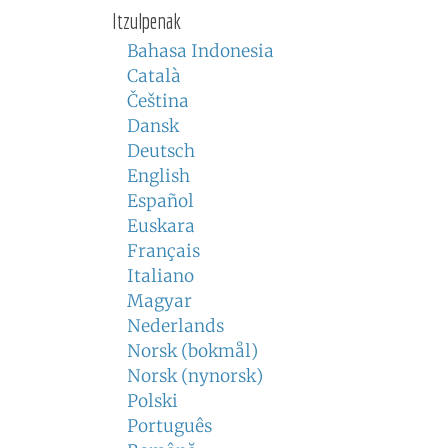
Itzulpenak
Bahasa Indonesia
Català
Čeština
Dansk
Deutsch
English
Español
Euskara
Français
Italiano
Magyar
Nederlands
Norsk (bokmål)
Norsk (nynorsk)
Polski
Português