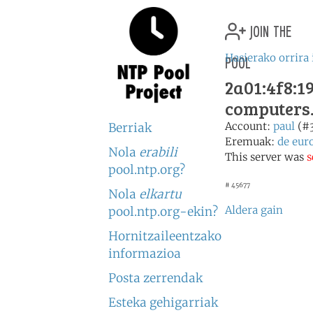
join the
pool
Hasierako orrira 
2a01:4f8:19
computers
Account:
paul
(#
Berriak
Eremuak:
de
eur
Nola
erabili
This server was
s
pool.ntp.org?
# 45677
Nola
elkartu
Aldera gain
pool.ntp.org-ekin?
Hornitzaileentzako
informazioa
Posta zerrendak
Esteka gehigarriak