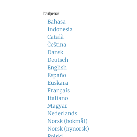
Itzulpenak
Bahasa
Indonesia
Català
Čeština
Dansk
Deutsch
English
Español
Euskara
Français
Italiano
Magyar
Nederlands
Norsk (bokmål)
Norsk (nynorsk)
Polski