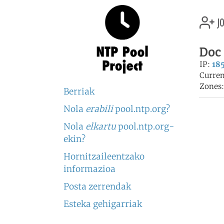
jo
Doc 
IP:
185
Curren
Zones
Berriak
Nola
erabili
pool.ntp.org?
Nola
elkartu
pool.ntp.org-
ekin?
Hornitzaileentzako
informazioa
Posta zerrendak
Esteka gehigarriak