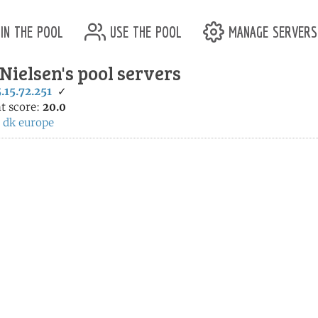
in the pool
use the pool
manage servers
Nielsen's pool servers
.15.72.251
✓
t score:
20.0
:
dk
europe