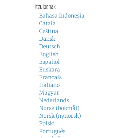
Itzulpenak
Bahasa Indonesia
Català
Čeština
Dansk
Deutsch
English
Español
Euskara
Français
Italiano
Magyar
Nederlands
Norsk (bokmål)
Norsk (nynorsk)
Polski
Português