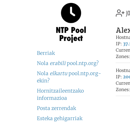
jo
Alex
Hostn
IP:
37.
Curren
Berriak
Zones
Nola
erabili
pool.ntp.org?
Hostn
Nola
elkartu
pool.ntp.org-
IP:
200
ekin?
Curren
Zones
Hornitzaileentzako
informazioa
Posta zerrendak
Esteka gehigarriak