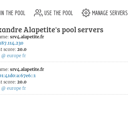
in the pool
use the pool
manage servers
andre Alapetite's pool servers
ame:
srv4.alapetite.fr
187.114.230
t score:
20.0
:
@
europe
fr
ame:
srv4.alapetite.fr
1:41d0:a:67e6::1
t score:
20.0
:
@
europe
fr