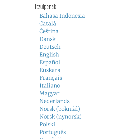
Itzulpenak
Bahasa Indonesia
Català
Čeština
Dansk
Deutsch
English
Español
Euskara
Français
Italiano
Magyar
Nederlands
Norsk (bokmål)
Norsk (nynorsk)
Polski
Português