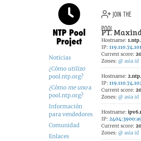
join the
pool
PT. Maxind
Hostname:
1.ntp
IP:
119.110.74.10
Current score:
20
Noticias
Zones:
@
asia
id
¿Cómo
utilizo
pool.ntp.org?
Hostname:
2.ntp
IP:
119.110.74.10
¿Cómo
me uno
a
Current score:
20
pool.ntp.org?
Zones:
@
asia
id
Información
Hostname:
ipv6.
para vendedores
IP:
2404:3900:a9
Comunidad
Current score:
20
Zones:
@
asia
id
Enlaces