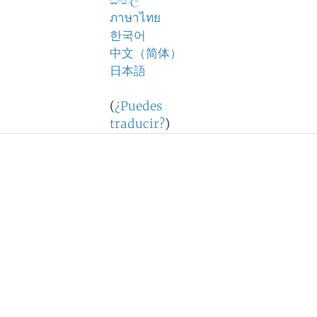
සිංහල
ภาษาไทย
한국어
中文（简体）
日本語
(
¿Puedes
traducir?
)