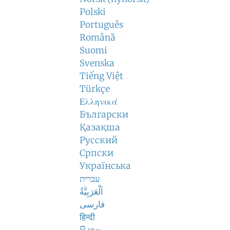
Polski
Português
Română
Suomi
Svenska
Tiếng Việt
Türkçe
Ελληνικά
Български
Қазақша
Русский
Српски
Українська
עברית
اَلْعَرَبِيَّةُ
فارسی
हिन्दी