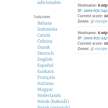
adicionales
Hostname:
6.ntp
IP:
2001:67c:24c:
Current score:
20
Traducciones
Zones:
@
europe
Bahasa
Indonesia
Hostname:
6.ntp
Català
IP:
2001:67c:24c
Čeština
Current score:
20
Dansk
Zones:
@
europe
Deutsch
English
Español
Euskara
Français
Italiano
Magyar
Nederlands
Norsk (bokmål)
Norsk (nynorsk)