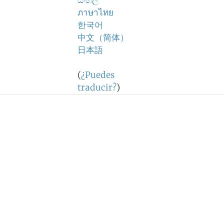
සිංහල
ภาษาไทย
한국어
中文（简体）
日本語
(
¿Puedes
traducir?
)