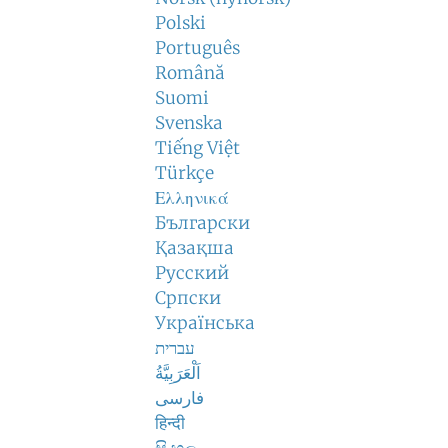
Polski
Português
Română
Suomi
Svenska
Tiếng Việt
Türkçe
Ελληνικά
Български
Қазақша
Русский
Српски
Українська
עברית
اَلْعَرَبِيَّةُ
فارسی
हिन्दी