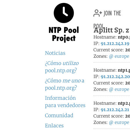
join the
pool
Aplitt Sp. z
Hostname:
ntp0.
IP:
91.212.242.19
Current score:
20
Noticias
Zones:
@
europe
¿Cómo
utilizo
pool.ntp.org?
Hostname:
ntp1.
IP:
91.212.242.20
¿Cómo
me uno
a
Current score:
20
pool.ntp.org?
Zones:
@
europe
Información
Hostname:
ntp2.
para vendedores
IP:
91.212.242.21
Comunidad
Current score:
20
Zones:
@
europe
Enlaces